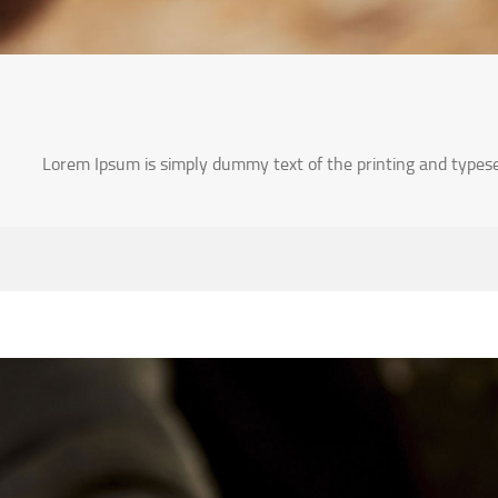
Lorem Ipsum is simply dummy text of the printing and types