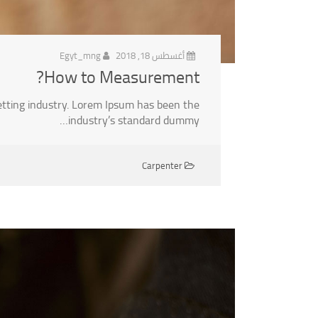
أغسطس 18, 2018
Egyt_mng
How to Measurement?
etting industry. Lorem Ipsum has been the
industry’s standard dummy…
Carpenter