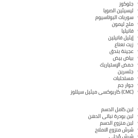
جلوكوز
ليسيثين الصويا
سوربات البوتاسيوم
ملح ليمون
فانيليا
إيثيل فانيلين
زيت نعناع
عجينة بندق
بياض بيض
حمض الإستياريك
جلسرين
مستحلبات
جوار جم
(CMC) كاربوكسى ميثيل سيللوز
لبن كامل الدسم
لبن بودرة نباتى الدهن
لبن منزوع الدسم
شرش منزوع الاملاح
شرش مُحلى